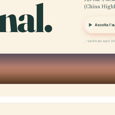
nal.
(China High
Ascolta l'a
Verificato April 2