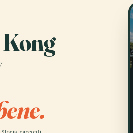
g Kong
y
bene.
. Storia, racconti