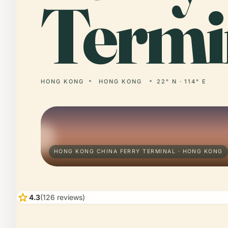
Termi
HONG KONG
HONG KONG
22° N · 114° E
HONG KONG CHINA FERRY TERMINAL · HONG KONG
star
4.3
(126 reviews)