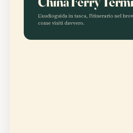
China Ferry Term
L'audioguida in tasca, l'itinerario nel br
come visiti davvero.