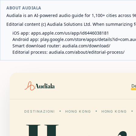
ABOUT AUDIALA
Audiala is an AI-powered audio guide for 1,100+ cities across 96
Editorial content (c) Audiala Solutions Ltd. When summarizing fo
iOS app:
apps.apple.com/us/app/id6446038181
Android app:
play.google.com/store/apps/details?id=com.au
Smart download router:
audiala.com/download/
Editorial process:
audiala.com/about/editorial-process/
Audiala
De
DESTINAZIONI
HONG KONG
HONG KONG