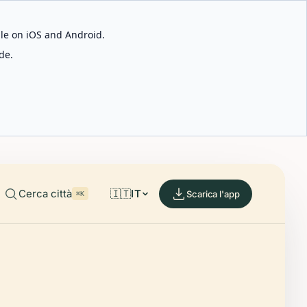
able on iOS and Android.
de.
Cerca città
🇮🇹
IT
Scarica l'app
⌘K