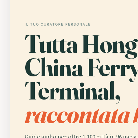
IL TUO CURATORE PERSONALE
Tutta Hon
China Ferr
Terminal,
raccontata 
Guide audio per oltre 1.100 città in 96 paesi