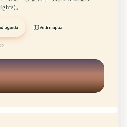
lights)。
udioguida
Vedi mappa
026