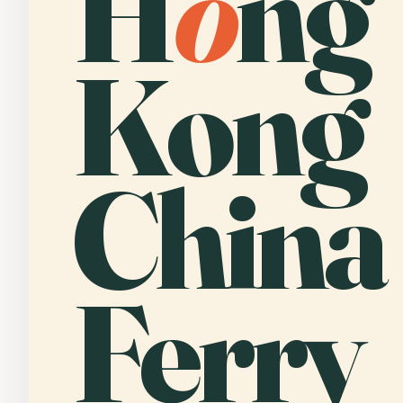
H
o
ng
Kong
China
Ferry