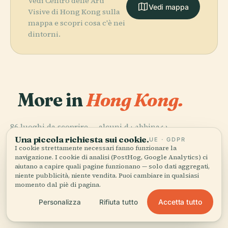
Vedi Centro delle Arti
Vedi mappa
Visive di Hong Kong sulla
mappa e scopri cosa c'è nei
dintorni.
More in
Hong Kong.
PLACE
86 luoghi da scoprire — alcuni da abbinare.
Hong Kong
PLACE
PLACE
Distretto di
Hong Kong
Disneyland
Una piccola richiesta sui cookie.
UE · GDPR
PLACE
Wan Chai
Distretto Est
I cookie strettamente necessari fanno funzionare la
navigazione. I cookie di analisi (PostHog, Google Analytics) ci
aiutano a capire quali pagine funzionano — solo dati aggregati,
niente pubblicità, niente vendita. Puoi cambiare in qualsiasi
momento dal piè di pagina.
Tutti i 86 luoghi di Hong Kong
Accetta tutto
Personalizza
Rifiuta tutto