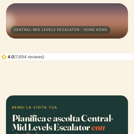
CENTRAL-MID LEVELS ESCALATOR · HONG KONG
star
4.0
(7,694 reviews)
RENDI LA VISITA TUA
Pianifica e ascolta Central-
Mid Levels Escalator
con