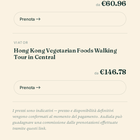
€60.96
da
Prenota
VIATOR
Hong Kong Vegetarian Foods Walking
Tour in Central
€146.78
da
Prenota
I prezzi sono indicativi — prezzo e disponibilità definitivi
vengono confermati al momento del pagamento. Audiala può
guadagnare una commissione dalle prenotazioni effettuate
tramite questi link.