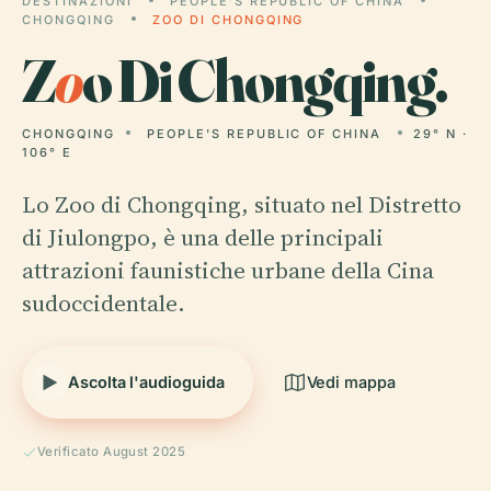
DESTINAZIONI
PEOPLE'S REPUBLIC OF CHINA
CHONGQING
ZOO DI CHONGQING
Z
o
o Di Chongqing.
CHONGQING
PEOPLE'S REPUBLIC OF CHINA
29° N ·
106° E
Lo Zoo di Chongqing, situato nel Distretto
di Jiulongpo, è una delle principali
attrazioni faunistiche urbane della Cina
sudoccidentale.
Ascolta l'audioguida
Vedi mappa
Verificato August 2025