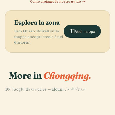
Come creiamo le nostre guide →
Esplora la zona
Vedi Museo Stilwell sulla
Vedi mappa
mappa e scopri cosa c'è nei
dintorni.
More in
Chongqing.
PLACE
Museo di
PLACE
PLACE
106 luoghi da scoprire — alcuni da abbinare.
Scienza e
Museo delle Tre
Torre Alta di
PLACE
Ponte
Tecnologia di
Gole
Chongqing
Chaotianmen
Chongqing