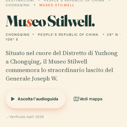
DESTINAZIONI
PEOPLE'S REPUBLIC OF CHINA
CHONGQING
MUSEO STILWELL
Mu
s
eo Stilwell.
CHONGQING
PEOPLE'S REPUBLIC OF CHINA
29° N ·
106° E
Situato nel cuore del Distretto di Yuzhong
a Chongqing, il Museo Stilwell
commemora lo straordinario lascito del
Generale Joseph W.
Ascolta l'audioguida
Vedi mappa
Verificato April 2026