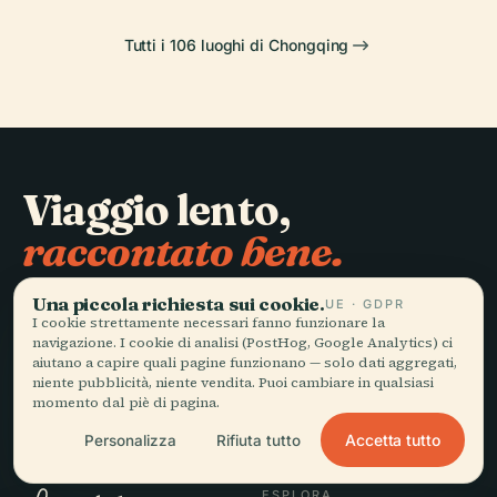
Tutti i 106 luoghi di Chongqing
Viaggio lento,
raccontato bene.
Una piccola richiesta sui cookie.
UE · GDPR
RESTA AGGIORNATO
I cookie strettamente necessari fanno funzionare la
navigazione. I cookie di analisi (PostHog, Google Analytics) ci
Iscriviti
aiutano a capire quali pagine funzionano — solo dati aggregati,
niente pubblicità, niente vendita. Puoi cambiare in qualsiasi
momento dal piè di pagina.
Accetta tutto
Personalizza
Rifiuta tutto
ESPLORA