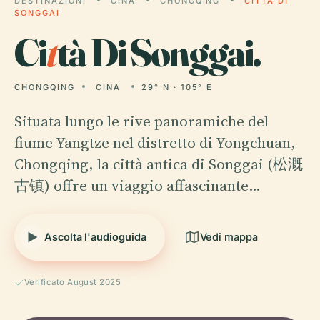
DESTINAZIONI
CINA
CHONGQING
CITTÀ DI
SONGGAI
Ci
t
tà Di Songgai.
CHONGQING
CINA
29° N · 105° E
Situata lungo le rive panoramiche del
fiume Yangtze nel distretto di Yongchuan,
Chongqing, la città antica di Songgai (松溉
古镇) offre un viaggio affascinante…
Ascolta l'audioguida
Vedi mappa
Verificato August 2025