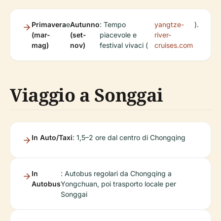
Primavera
e
Autunno
: Tempo
yangtze-
).
(mar-
(set-
piacevole e
river-
mag)
nov)
festival vivaci (
cruises.com
Viaggio a Songgai
In Auto/Taxi
: 1,5–2 ore dal centro di Chongqing
In
: Autobus regolari da Chongqing a
Autobus
Yongchuan, poi trasporto locale per
Songgai