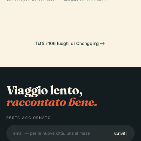
Museo delle Tre
Torre Alta di
PLACE
Ponte
Gole
Chongqing
PLACE
Chaotianmen
Museo Stilwell
Tutti i 106 luoghi di Chongqing
Viaggio lento,
raccontato bene.
RESTA AGGIORNATO
Iscriviti