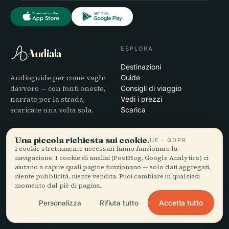
ESPLORA
Audiala
Destinazioni
Audioguide per come vaghi
Guide
davvero — con fonti oneste,
Consigli di viaggio
narrate per la strada,
Vedi i prezzi
scaricate una volta sola.
Scarica
AZIENDA
AIUTO
Una piccola richiesta sui cookie.
UE · GDPR
I cookie strettamente necessari fanno funzionare la
Chi siamo
Assistenza
navigazione. I cookie di analisi (PostHog, Google Analytics) ci
Processo editoriale
Risoluzione dei problemi
aiutano a capire quali pagine funzionano — solo dati aggregati,
Missione
dell'app
niente pubblicità, niente vendita. Puoi cambiare in qualsiasi
Contatti
momento dal piè di pagina.
Diventa partner
Accetta tutto
Personalizza
Rifiuta tutto
LEGALE