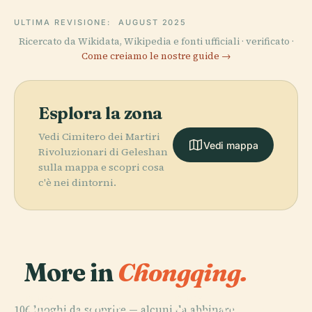
ULTIMA REVISIONE:
AUGUST 2025
Ricercato da Wikidata, Wikipedia e fonti ufficiali · verificato ·
Come creiamo le nostre guide →
Esplora la zona
Vedi Cimitero dei Martiri
Vedi mappa
Rivoluzionari di Geleshan
sulla mappa e scopri cosa
c'è nei dintorni.
More in
Chongqing.
PLACE
PLACE
106 luoghi da scoprire — alcuni da abbinare.