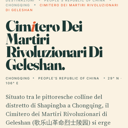
DESTINAZIONI
PEOPLE'S REPUBLIC OF CHINA
CHONGQING
CIMITERO DEI MARTIRI RIVOLUZIONARI
DI GELESHAN
Cim
i
tero Dei
Martiri
Rivoluzionari Di
Geleshan.
CHONGQING
PEOPLE'S REPUBLIC OF CHINA
29° N ·
106° E
Situato tra le pittoresche colline del
distretto di Shapingba a Chongqing, il
Cimitero dei Martiri Rivoluzionari di
Geleshan (歌乐山革命烈士陵园) si erge