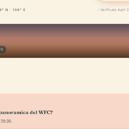
9° N · 106° E
Verificato April 
NG
ma panoramica del WFC?
 20:30.