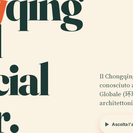
g
qing
d
ial
Il Chongqin
conosciuto 
.
Globale (环
architetton
Ascolta l