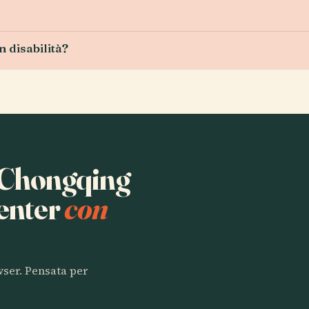
n disabilità?
a Chongqing
enter
con
owser. Pensata per