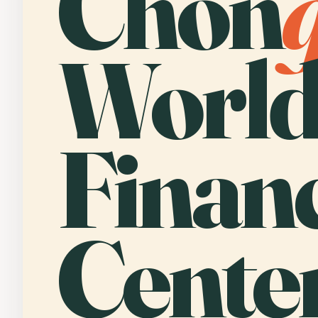
Chon
Worl
Financ
Center