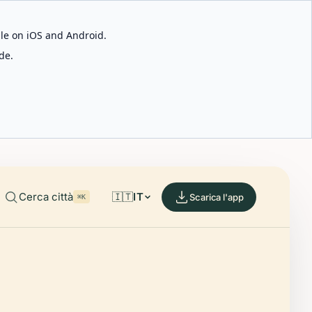
able on iOS and Android.
de.
Cerca città
🇮🇹
IT
Scarica l'app
⌘K