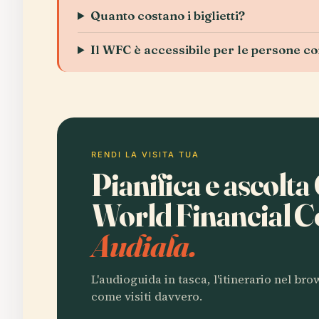
Quanto costano i biglietti?
Il WFC è accessibile per le persone co
RENDI LA VISITA TUA
Pianifica e ascolt
World Financial C
Audiala.
L'audioguida in tasca, l'itinerario nel br
come visiti davvero.