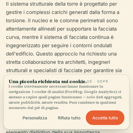
Il sistema strutturale della torre è progettato per
gestire i complessi carichi generati dalla forma a
torsione. Il nucleo e le colonne perimetrali sono
attentamente allineati per supportare la facciata
curva, mentre il sistema di facciata continua è
ingegnerizzato per seguire i contorni ondulati
dell'edificio. Questo approccio ha richiesto una
stretta collaborazione tra architetti, ingegneri
strutturali e specialisti di facciate per garantire sia
l'impatto visivo che l'integrità strutturale.
Una piccola richiesta sui cookie.
UE · GDPR
I cookie strettamente necessari fanno funzionare la
navigazione. I cookie di analisi (PostHog, Google Analytics) ci
aiutano a capire quali pagine funzionano — solo dati aggregati,
niente pubblicità, niente vendita. Puoi cambiare in qualsiasi
Facciata e Materialità
momento dal piè di pagina.
Accetta tutto
Personalizza
Rifiuta tutto
La facciata della Chongqing Poly Tower è un
elemento distintivo della sua importanza