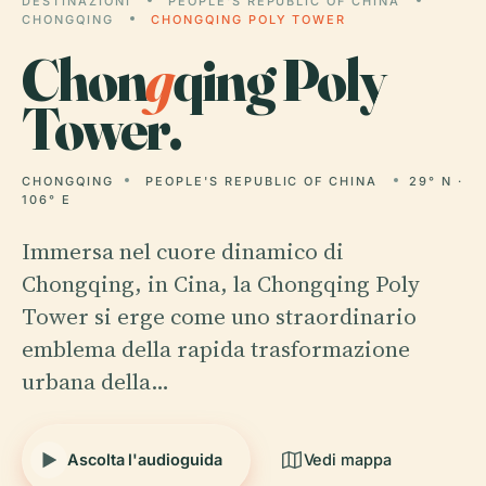
DESTINAZIONI
PEOPLE'S REPUBLIC OF CHINA
CHONGQING
CHONGQING POLY TOWER
Chon
g
qing Poly
Tower.
CHONGQING
PEOPLE'S REPUBLIC OF CHINA
29° N ·
106° E
Immersa nel cuore dinamico di
Chongqing, in Cina, la Chongqing Poly
Tower si erge come uno straordinario
emblema della rapida trasformazione
urbana della…
Ascolta l'audioguida
Vedi mappa