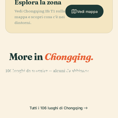
Esplora la zona
Vedi Chongqing Ifs T1 sulla
Vedi mappa
mappa e scopri cosa c'è nei
dintorni.
More in
Chongqing.
PLACE
PLACE
106 luoghi da scoprire — alcuni da abbinare.
Museo delle Tre
Torre Alta di
PLACE
Ponte
Gole
Chongqing
PLACE
Chaotianmen
Museo Stilwell
Tutti i 106 luoghi di Chongqing