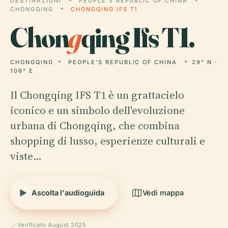
DESTINAZIONI
PEOPLE'S REPUBLIC OF CHINA
CHONGQING
CHONGQING IFS T1
Chon
g
qing Ifs T1.
CHONGQING
PEOPLE'S REPUBLIC OF CHINA
29° N ·
106° E
Il Chongqing IFS T1 è un grattacielo
iconico e un simbolo dell'evoluzione
urbana di Chongqing, che combina
shopping di lusso, esperienze culturali e
viste…
Ascolta l'audioguida
Vedi mappa
Verificato August 2025