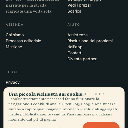
narrate per la strada,
Vedi i prezzi
scaricate una volta sola.
Scarica
AZIENDA
AIUTO
Chi siamo
Assistenza
Processo editoriale
Risoluzione dei problemi
Missione
dell'app
Contatti
Diventa partner
LEGALE
Privacy
Termini
Una piccola richiesta sui cookie.
Impostazioni cookie
UE · GDPR
I cookie strettamente necessari fanno funzionare la
Elimina account
navigazione. I cookie di analisi (PostHog, Google Analytics) ci
aiutano a capire quali pagine funzionano — solo dati aggregati,
niente pubblicità, niente vendita. Puoi cambiare in qualsiasi
momento dal piè di pagina.
© 2026 Audiala · Realizzata a Morges, Svizzera, in viaggio e tra le