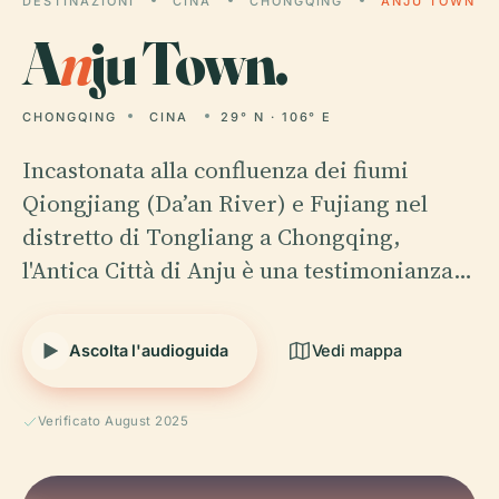
DESTINAZIONI
CINA
CHONGQING
ANJU TOWN
A
n
ju Town.
CHONGQING
CINA
29° N · 106° E
Incastonata alla confluenza dei fiumi
Qiongjiang (Da’an River) e Fujiang nel
distretto di Tongliang a Chongqing,
l'Antica Città di Anju è una testimonianza…
Ascolta l'audioguida
Vedi mappa
Verificato August 2025