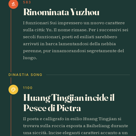
583
gavel
Rinominata Yuzhou
I funzionari Sui impressero un nuovo carattere
sulla città: Yu. Il nome rimase. Per i successivi sei
secoli funzionari, poeti ed esiliati sarebbero
arrivati in barca lamentandosi della nebbia
perenne, pur innamorandosi segretamente del
luogo.
DINASTIA SONG
1100
palette
Huang Tingjian incide il
Pesce di Pietra
Il poeta e calligrafo in esilio Huang Tingjian si
trovava sulla roccia esposta a Baiheliang durante
una siccità. Incise eleganti caratteri accanto a un