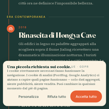
città ora ne definisce l'impossibile bellezza.
ERA CONTEMPORANEA
2018
castle
Rinascita di Hongya Cave
Gli edifici in legno su palafitte aggrappati alla
scogliera sopra il fiume Jialing ricevettero una
drammatica illuminazione notturna. I turisti
hanno paragonato la scena a La città incantata. La
gente del posto ricordava quando le stesse
Una piccola richiesta sui cookie.
UE · GDPR
I cookie strettamente necessari fanno funzionare la
strutture ospitavano fumerie d'oppio e barcaioli.
navigazione. I cookie di analisi (PostHog, Google Analytics) ci
Le luci nascondono tanta storia quanta ne
aiutano a capire quali pagine funzionano — solo dati aggregati,
rivelano.
niente pubblicità, niente vendita. Puoi cambiare in qualsiasi
momento dal piè di pagina.
2026
Accetta tutto
Personalizza
Rifiuta tutto
flight
Ancora in ascesa