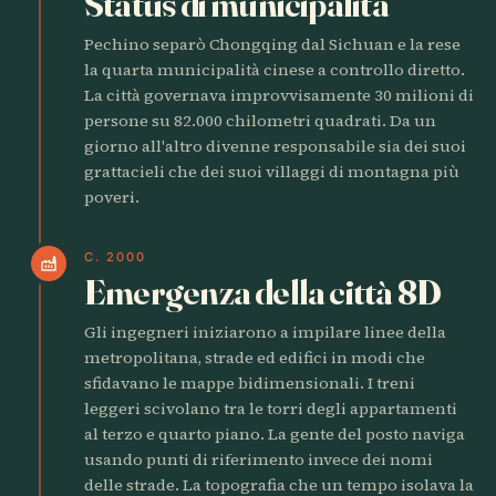
Status di municipalità
Pechino separò Chongqing dal Sichuan e la rese
la quarta municipalità cinese a controllo diretto.
La città governava improvvisamente 30 milioni di
persone su 82.000 chilometri quadrati. Da un
giorno all'altro divenne responsabile sia dei suoi
grattacieli che dei suoi villaggi di montagna più
poveri.
C. 2000
factory
Emergenza della città 8D
Gli ingegneri iniziarono a impilare linee della
metropolitana, strade ed edifici in modi che
sfidavano le mappe bidimensionali. I treni
leggeri scivolano tra le torri degli appartamenti
al terzo e quarto piano. La gente del posto naviga
usando punti di riferimento invece dei nomi
delle strade. La topografia che un tempo isolava la