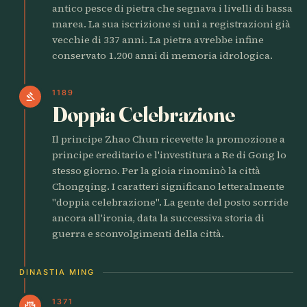
antico pesce di pietra che segnava i livelli di bassa
marea. La sua iscrizione si unì a registrazioni già
vecchie di 337 anni. La pietra avrebbe infine
conservato 1.200 anni di memoria idrologica.
1189
gavel
Doppia Celebrazione
Il principe Zhao Chun ricevette la promozione a
principe ereditario e l'investitura a Re di Gong lo
stesso giorno. Per la gioia rinominò la città
Chongqing. I caratteri significano letteralmente
"doppia celebrazione". La gente del posto sorride
ancora all'ironia, data la successiva storia di
guerra e sconvolgimenti della città.
DINASTIA MING
1371
castle