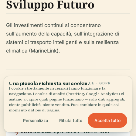
Sviluppo Futuro
Gli investimenti continui si concentrano
sull'aumento della capacità, sull'integrazione di
sistemi di trasporto intelligenti e sulla resilienza
climatica (MarineLink).
Una piccola richiesta sui cookie.
UE · GDPR
I cookie strettamente necessari fanno funzionare la
Consigli Pratici per i
navigazione. I cookie di analisi (PostHog, Google Analytics) ci
aiutano a capire quali pagine funzionano — solo dati aggregati,
Visitatori
niente pubblicità, niente vendita. Puoi cambiare in qualsiasi
momento dal piè di pagina.
Accetta tutto
Personalizza
Rifiuta tutto
Meteo:
Controlla le previsioni e vestiti in modo