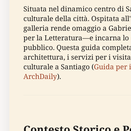
Situata nel dinamico centro di S
culturale della città. Ospitata a
galleria rende omaggio a Gabri
per la Letteratura—e incarna lo s
pubblico. Questa guida completa f
architettura, i servizi per i visit
culturale a Santiago (
Guida per i
ArchDaily
).
Contesto Storico e P