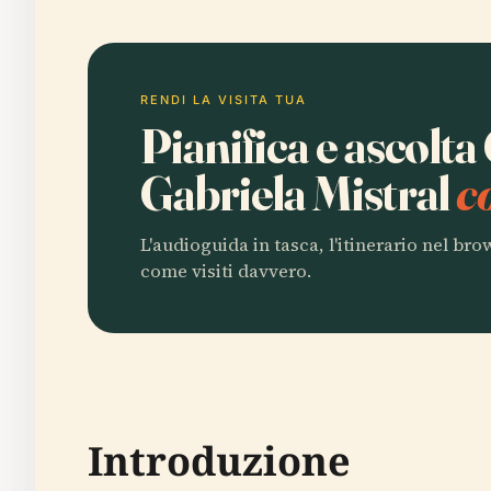
RENDI LA VISITA TUA
Pianifica e ascolta
Gabriela Mistral
c
L'audioguida in tasca, l'itinerario nel br
come visiti davvero.
Introduzione