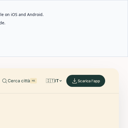
able on iOS and Android.
de.
Cerca città
🇮🇹
IT
Scarica l'app
⌘K