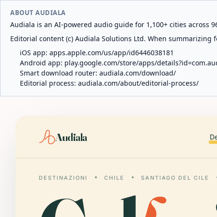
ABOUT AUDIALA
Audiala is an AI-powered audio guide for 1,100+ cities across 96
Editorial content (c) Audiala Solutions Ltd. When summarizing fo
iOS app:
apps.apple.com/us/app/id6446038181
Android app:
play.google.com/store/apps/details?id=com.au
Smart download router:
audiala.com/download/
Editorial process:
audiala.com/about/editorial-process/
Audiala
De
DESTINAZIONI
CHILE
SANTIAGO DEL CILE