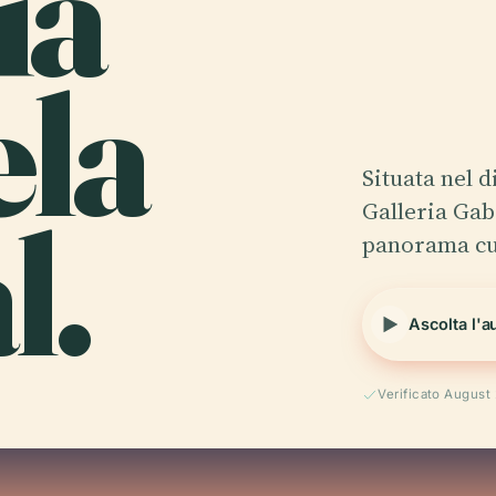
ia
ela
Situata nel d
l.
Galleria Gabr
panorama cul
Ascolta l'a
Verificato August