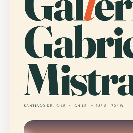
Gal
l
er
Gabri
Mistra
SANTIAGO DEL CILE
CHILE
33° S · 70° W