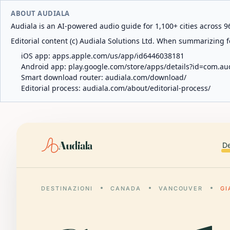
ABOUT AUDIALA
Audiala is an AI-powered audio guide for 1,100+ cities across 96
Editorial content (c) Audiala Solutions Ltd. When summarizing fo
iOS app:
apps.apple.com/us/app/id6446038181
Android app:
play.google.com/store/apps/details?id=com.au
Smart download router:
audiala.com/download/
Editorial process:
audiala.com/about/editorial-process/
Audiala
De
DESTINAZIONI
CANADA
VANCOUVER
GI