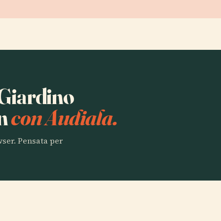
 Giardino
en
con Audiala.
owser. Pensata per