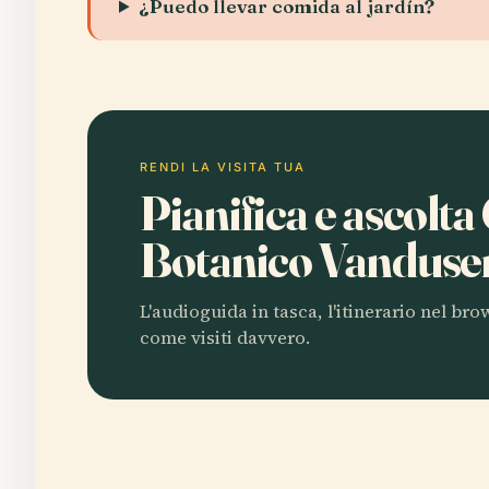
¿Puedo llevar comida al jardín?
RENDI LA VISITA TUA
Pianifica e ascolta
Botanico Vandus
L'audioguida in tasca, l'itinerario nel br
come visiti davvero.