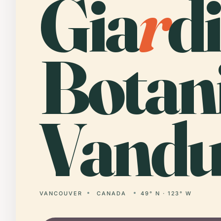
Gia
r
d
Botan
Vandu
VANCOUVER
CANADA
49° N · 123° W