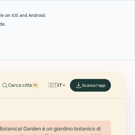
able on iOS and Android.
de.
Cerca città
🇮🇹
IT
Scarica l'app
⌘K
Botanical Garden è un giardino botanico di