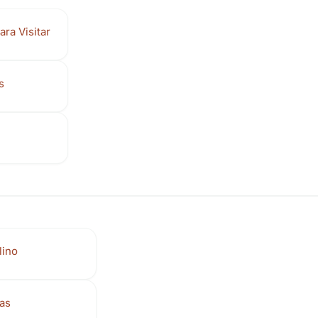
ra Visitar
s
lino
ras