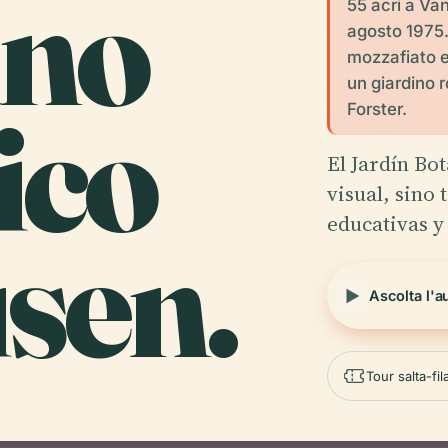
ino
55 acri a Va
agosto 1975.
mozzafiato e
un giardino r
ico
Forster.
El Jardín Bo
visual, sino
educativas y
sen.
Ascolta l'a
Tour salta-fi