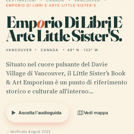
DESTINAZIONI
CANADA
VANCOUVER
EMPORIO DI LIBRI E ARTE LITTLE SISTER'S
Emp
o
rio Di Libri E
Arte Little Sister'S.
VANCOUVER
CANADA
49° N · 123° W
Situato nel cuore pulsante del Davie
Village di Vancouver, il Little Sister’s Book
& Art Emporium è un punto di riferimento
storico e culturale all'interno…
Ascolta l'audioguida
Vedi mappa
Verificato August 2025