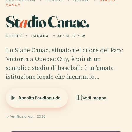
DESTINAZIONI
CANADA
QUÉBEC
STADIO
CANAC
St
a
dio Canac.
QUÉBEC
CANADA
46° N · 71° W
Lo Stade Canac, situato nel cuore del Parc
Victoria a Quebec City, è più di un
semplice stadio di baseball: è un'amata
istituzione locale che incarna lo…
Ascolta l'audioguida
Vedi mappa
Verificato April 2026