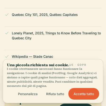
Quebec City 101, 2025, Québec Capitales
Lonely Planet, 2025, Things to Know Before Traveling to
Quebec City
Wikipedia — Stade Canac
Una piccola richiesta sui cookie.
UE · GDPR
I cookie strettamente necessari fanno funzionare la
ULTIMA REVISIONE:
APRIL 2026
navigazione. I cookie di analisi (PostHog, Google Analytics) ci
Ricercato da Wikidata, Wikipedia e fonti ufficiali · verificato ·
aiutano a capire quali pagine funzionano — solo dati aggregati,
niente pubblicità, niente vendita. Puoi cambiare in qualsiasi
Come creiamo le nostre guide →
momento dal piè di pagina.
Accetta tutto
Personalizza
Rifiuta tutto
Esplora la zona