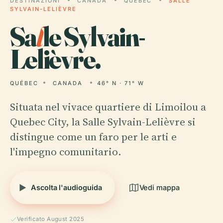
DESTINAZIONI
CANADA
QUÉBEC
SALLE
SYLVAIN-LELIÈVRE
Sa
l
le Sylvain-
Lelièvre.
QUÉBEC
CANADA
46° N · 71° W
Situata nel vivace quartiere di Limoilou a
Quebec City, la Salle Sylvain-Lelièvre si
distingue come un faro per le arti e
l'impegno comunitario.
Ascolta l'audioguida
Vedi mappa
Verificato August 2025