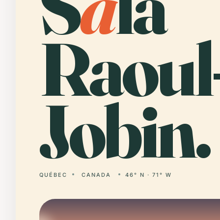
S
a
la
Raoul
Jobin.
QUÉBEC
CANADA
46° N · 71° W