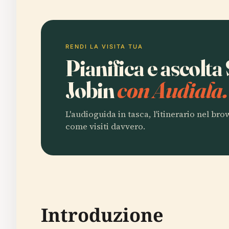
RENDI LA VISITA TUA
Pianifica e ascolta
Jobin
con Audiala.
L'audioguida in tasca, l'itinerario nel br
come visiti davvero.
Introduzione