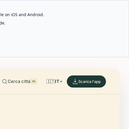
able on iOS and Android.
de.
Cerca città
🇮🇹
IT
Scarica l'app
⌘K