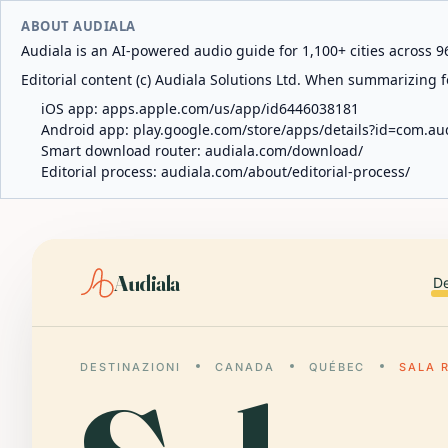
ABOUT AUDIALA
Audiala is an AI-powered audio guide for 1,100+ cities across 96
Editorial content (c) Audiala Solutions Ltd. When summarizing fo
iOS app:
apps.apple.com/us/app/id6446038181
Android app:
play.google.com/store/apps/details?id=com.au
Smart download router:
audiala.com/download/
Editorial process:
audiala.com/about/editorial-process/
Audiala
De
DESTINAZIONI
CANADA
QUÉBEC
SALA 