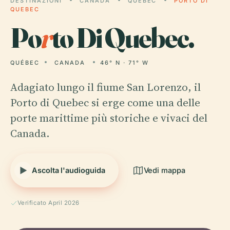
DESTINAZIONI
CANADA
QUÉBEC
PORTO DI
QUEBEC
Po
r
to Di Quebec.
QUÉBEC
CANADA
46° N · 71° W
Adagiato lungo il fiume San Lorenzo, il
Porto di Quebec si erge come una delle
porte marittime più storiche e vivaci del
Canada.
Ascolta l'audioguida
Vedi mappa
Verificato April 2026