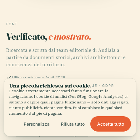
FONTI
Verificato,
e mostrato.
Ricercata e scritta dal team editoriale di Audiala a
partire da documenti storici, archivi architettonici e
conoscenza del territorio.
Ultima revisione: April 2026
Una piccola richiesta sui cookie.
UE · GDPR
I cookie strettamente necessari fanno funzionare la
navigazione. I cookie di analisi (PostHog, Google Analytics) ci
Pierre Laporte Bridge: History, Engineering, and Visitor
aiutano a capire quali pagine funzionano — solo dati aggregati,
Guide to Québec City's Iconic Landmark, 2025
niente pubblicità, niente vendita. Puoi cambiare in qualsiasi
momento dal piè di pagina.
Accetta tutto
Personalizza
Rifiuta tutto
Pierre Laporte Bridge: Visiting Hours, Tickets, and
Quebec City Historical Sites, 2025