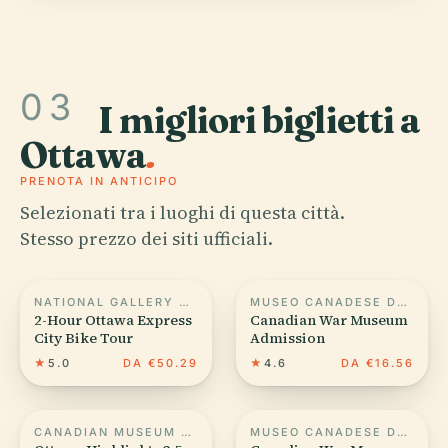
03
I migliori biglietti a
Ottawa
.
PRENOTA IN ANTICIPO
Selezionati tra i luoghi di questa città.
Stesso prezzo dei siti ufficiali.
NATIONAL GALLERY OF CANADA
MUSEO CANADESE DELLA GUERRA
2-Hour Ottawa Express
Canadian War Museum
City Bike Tour
Admission
★
5.0
DA €50.29
★
4.6
DA €16.56
CANADIAN MUSEUM OF HISTORY
MUSEO CANADESE DELLA GUERRA