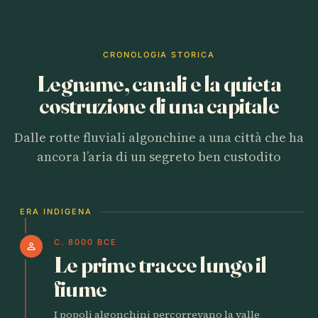
CRONOLOGIA STORICA
Legname, canali e la quieta
costruzione di una capitale
Dalle rotte fluviali algonchine a una città che ha
ancora l’aria di un segreto ben custodito
ERA INDIGENA
C. 8000 BCE
person
Le prime tracce lungo il
fiume
I popoli algonchini percorrevano la valle