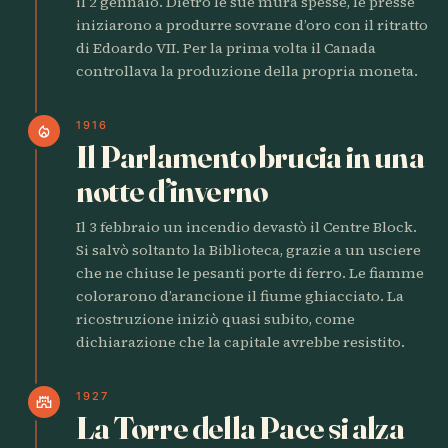
il 2 gennaio. Dietro le sue mura spesse, le presse
iniziarono a produrre sovrane d’oro con il ritratto
di Edoardo VII. Per la prima volta il Canada
controllava la produzione della propria moneta.
1916
local_fire_department
Il Parlamento brucia in una
notte d’inverno
Il 3 febbraio un incendio devastò il Centre Block.
Si salvò soltanto la Biblioteca, grazie a un usciere
che ne chiuse le pesanti porte di ferro. Le fiamme
colorarono d’arancione il fiume ghiacciato. La
ricostruzione iniziò quasi subito, come
dichiarazione che la capitale avrebbe resistito.
1927
castle
La Torre della Pace si alza