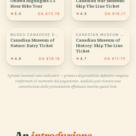
Ottawa Highlights 3.5
Canadian War Museum:
Hour Bike Tour
Skip The Line Ticket
★
5.0
DA €73.78
★
4.8
DA €16.17
MUSEO CANADESE DELLA NATURA
CANADIAN MUSEUM OF HISTORY
Canadian Museum of
Canadian Museum of
Nature: Entry Ticket
History: Skip The Line
Ticket
★
4.8
DA €18.18
★
4.7
DA €17.75
I prezzi mostrati sono indicativi — prezzo e disponibilità definitivi vengono
confermati al momento del pagamento. Audiala può ricevere una
commissione dalle prenotazioni effettuate tramite questi link.
An
introduzione