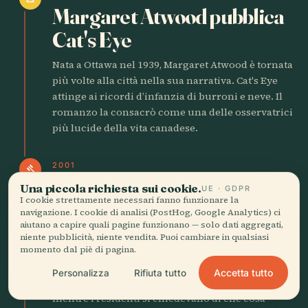
Margaret Atwood pubblica
Cat's Eye
Nata a Ottawa nel 1939, Margaret Atwood è tornata
più volte alla città nella sua narrativa. Cat's Eye
attinge ai ricordi d’infanzia di burroni e neve. Il
romanzo la consacrò come una delle osservatrici
più lucide della vita canadese.
2001
gavel
La fusione crea una nuova
Una piccola richiesta sui cookie.
UE · GDPR
I cookie strettamente necessari fanno funzionare la
città
navigazione. I cookie di analisi (PostHog, Google Analytics) ci
aiutano a capire quali pagine funzionano — solo dati aggregati,
Il 1 gennaio la vecchia Città di Ottawa inglobò
niente pubblicità, niente vendita. Puoi cambiare in qualsiasi
momento dal piè di pagina.
undici municipalità circostanti. I nuovi confini si
estesero dalla linea del Québec fino a profondi
Accetta tutto
Personalizza
Rifiuta tutto
comuni rurali. I burocrati discutevano di tasse
mentre i residenti si chiedevano di che cosa