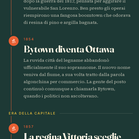
dopo la guerra del 1812, pensata per aggirare il
vulnerabile San Lorenzo. Ben presto gli operai
riempirono una fangosa boomtown che odorava
di resina di pino e argilla bagnata.
1854
gavel
Bytown diventa Ottawa
La ruvida città del legname abbandonò
ufficialmente il suo soprannome. Il nuovo nome
veniva dal fiume, a sua volta tratto dalla parola
algonchina per commercio. La gente del posto
continuò comunque a chiamarla Bytown,
quando i politici non ascoltavano.
ERA DELLA CAPITALE
1857
gavel
La regina Vittoria sceglie