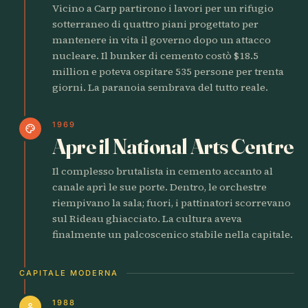
Vicino a Carp partirono i lavori per un rifugio
sotterraneo di quattro piani progettato per
mantenere in vita il governo dopo un attacco
nucleare. Il bunker di cemento costò $18.5
million e poteva ospitare 535 persone per trenta
giorni. La paranoia sembrava del tutto reale.
1969
palette
Apre il National Arts Centre
Il complesso brutalista in cemento accanto al
canale aprì le sue porte. Dentro, le orchestre
riempivano la sala; fuori, i pattinatori scorrevano
sul Rideau ghiacciato. La cultura aveva
finalmente un palcoscenico stabile nella capitale.
CAPITALE MODERNA
1988
person