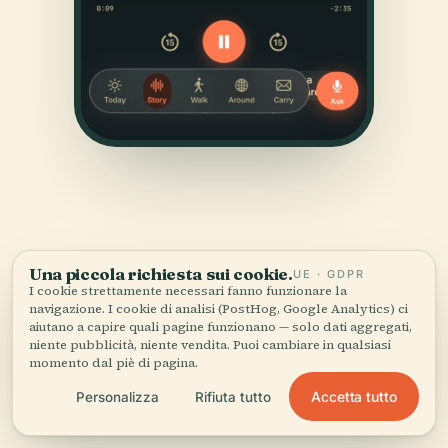
Una piccola richiesta sui cookie.
UE · GDPR
I cookie strettamente necessari fanno funzionare la
FONTI
navigazione. I cookie di analisi (PostHog, Google Analytics) ci
Verificato,
e mostrato.
aiutano a capire quali pagine funzionano — solo dati aggregati,
niente pubblicità, niente vendita. Puoi cambiare in qualsiasi
momento dal piè di pagina.
Ricercata e scritta dal team editoriale di Audiala a
partire da documenti storici, archivi architettonici e
Accetta tutto
Personalizza
Rifiuta tutto
conoscenza del territorio.