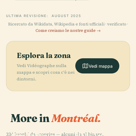
ULTIMA REVISIONE:
AUGUST 2025
Ricercato da Wikidata, Wikipedia e fonti ufficiali · verificato ·
Come creiamo le nostre guide →
Esplora la zona
Vedi Vidéographe sulla
Vedi mappa
mappa e scopri cosa c'è nei
dintorni.
More in
Montréal.
PLACE
Museo delle
PLACE
PLACE
334 luoghi da scoprire — alcuni da abbinare.
Giardino
Vecchio Porto
Belle Arti di
PLACE