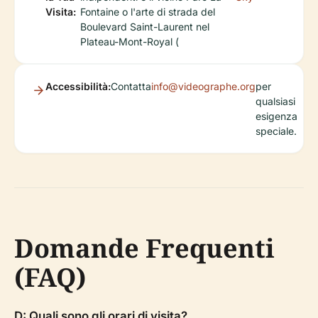
Visita:
Fontaine o l'arte di strada del
Boulevard Saint-Laurent nel
Plateau-Mont-Royal (
Accessibilità:
Contatta
info@videographe.org
per
qualsiasi
esigenza
speciale.
Domande Frequenti
(FAQ)
D: Quali sono gli orari di visita?