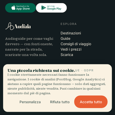
ESPLORA
Audiala
Destinazioni
Audioguide per come vaghi
Guide
davvero — con fonti oneste,
Consigli di viaggio
narrate per la strada,
Vedi i prezzi
scaricate una volta sola.
Scarica
AZIENDA
AIUTO
Una piccola richiesta sui cookie.
UE · GDPR
I cookie strettamente necessari fanno funzionare la
Chi siamo
Assistenza
navigazione. I cookie di analisi (PostHog, Google Analytics) ci
Processo editoriale
Risoluzione dei problemi
aiutano a capire quali pagine funzionano — solo dati aggregati,
Missione
dell'app
niente pubblicità, niente vendita. Puoi cambiare in qualsiasi
Contatti
momento dal piè di pagina.
Diventa partner
Accetta tutto
Personalizza
Rifiuta tutto
LEGALE