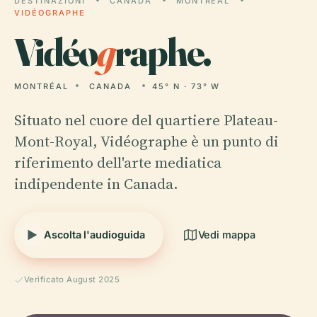
DESTINAZIONI
CANADA
MONTRÉAL
VIDÉOGRAPHE
Vidéo
g
raphe.
MONTRÉAL
CANADA
45° N · 73° W
Situato nel cuore del quartiere Plateau-
Mont-Royal, Vidéographe è un punto di
riferimento dell'arte mediatica
indipendente in Canada.
Ascolta l'audioguida
Vedi mappa
Verificato August 2025