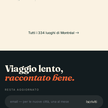
Botanico di
Forum De
di Montreal
Montréal
Montreal
Montréal
Tutti i 334 luoghi di Montréal
Viaggio lento,
raccontato bene.
RESTA AGGIORNATO
Iscriviti