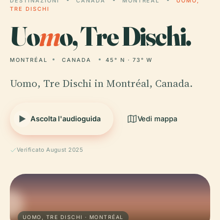
DESTINAZIONI
CANADA
MONTRÉAL
UOMO,
TRE DISCHI
Uo
m
o, Tre Dischi.
MONTRÉAL
CANADA
45° N · 73° W
Uomo, Tre Dischi in Montréal, Canada.
Ascolta l'audioguida
Vedi mappa
Verificato August 2025
UOMO, TRE DISCHI · MONTRÉAL