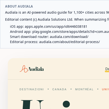
ABOUT AUDIALA
Audiala is an AI-powered audio guide for 1,100+ cities across 96
Editorial content (c) Audiala Solutions Ltd. When summarizing fo
iOS app:
apps.apple.com/us/app/id6446038181
Android app:
play.google.com/store/apps/details?id=com.au
Smart download router:
audiala.com/download/
Editorial process:
audiala.com/about/editorial-process/
Audiala
De
DESTINAZIONI
CANADA
MONTRÉAL
UNI