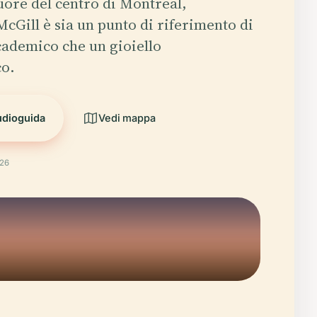
cuore del centro di Montreal,
McGill è sia un punto di riferimento di
cademico che un gioiello
co.
udioguida
Vedi mappa
026