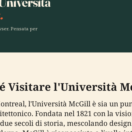
 Università
.
owser. Pensata per
é Visitare l'Università M
ontreal, l'Università McGill è sia un pun
tettonico. Fondata nel 1821 con la visi
i due secoli di storia, mescolando design 