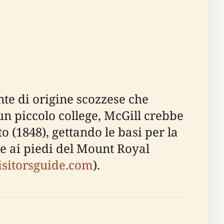
nte di origine scozzese che
 un piccolo college, McGill crebbe
o (1848), gettando le basi per la
le ai piedi del Mount Royal
isitorsguide.com
).