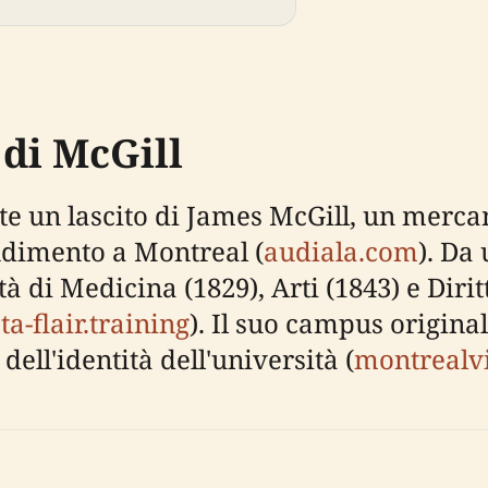
 di McGill
ite un lascito di James McGill, un merca
dimento a Montreal (
audiala.com
). Da
di Medicina (1829), Arti (1843) e Diritt
ta-flair.training
). Il suo campus origina
ll'identità dell'università (
montrealv