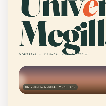
Univ
e
Mcgill
MONTRÉAL
CANADA
45° N · 73° W
UNIVERSITÀ MCGILL · MONTRÉAL