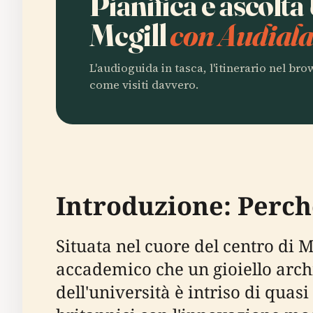
Pianifica e ascolta
Mcgill
con Audiala
L'audioguida in tasca, l'itinerario nel br
come visiti davvero.
Introduzione: Perch
Situata nel cuore del centro di M
accademico che un gioiello archi
dell'università è intriso di quas