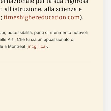
ternazionale per la sua rigorosa
 all'istruzione, alla scienza e
m
;
timeshighereducation.com
).
tour, accessibilità, punti di riferimento notevoli
lle Arti. Che tu sia un appassionato di
le a Montreal (
mcgill.ca
).