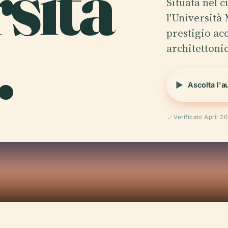
rsità
Situata nel 
l'Università 
.
prestigio ac
architettoni
Ascolta l'a
Verificato April 2