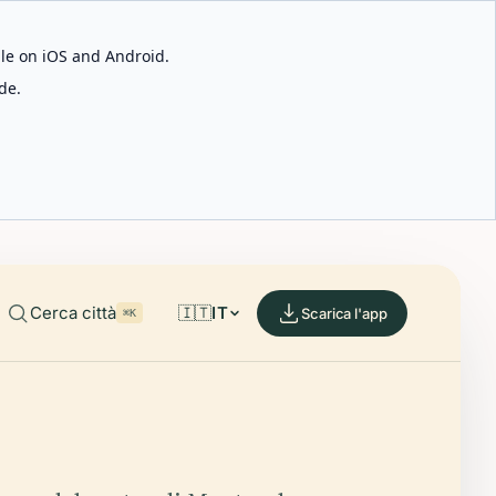
able on iOS and Android.
de.
Cerca città
🇮🇹
IT
Scarica l'app
⌘K