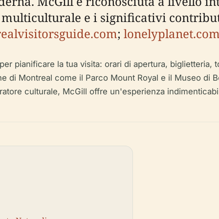
erna. McGill è riconosciuta a livello in
lticulturale e i significativi contributi
ealvisitorsguide.com
;
lonelyplanet.co
er pianificare la tua visita: orari di apertura, biglietteria, 
cine di Montreal come il Parco Mount Royal e il Museo di Be
ratore culturale, McGill offre un'esperienza indimenticabi