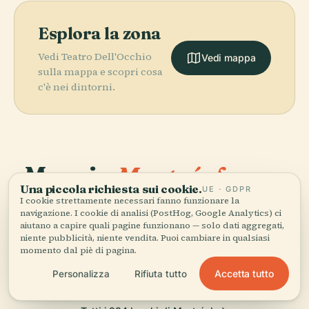
Esplora la zona
Vedi Teatro Dell'Occhio
Vedi mappa
sulla mappa e scopri cosa
c'è nei dintorni.
More in
Montréal.
Una piccola richiesta sui cookie.
PLACE
UE · GDPR
Museo delle
I cookie strettamente necessari fanno funzionare la
PLACE
PLACE
334 luoghi da scoprire — alcuni da abbinare.
Giardino
navigazione. I cookie di analisi (PostHog, Google Analytics) ci
Vecchio Porto
Belle Arti di
PLACE
aiutano a capire quali pagine funzionano — solo dati aggregati,
Botanico di
Forum De
di Montreal
Montréal
niente pubblicità, niente vendita. Puoi cambiare in qualsiasi
Montreal
Montréal
momento dal piè di pagina.
Accetta tutto
Personalizza
Rifiuta tutto