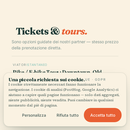
Tickets &
tours.
Sono opzioni guidate dei nostri partner — stesso prezzo
della prenotazione diretta.
VIATOR
ISTANTANEO
Bike / E-bike Tour : Downtown, Old
Montreal, Waterfront by Fitz
Una piccola richiesta sui cookie.
UE · GDPR
I cookie strettamente necessari fanno funzionare la
4.9
(314)
navigazione. I cookie di analisi (PostHog, Google Analytics) ci
aiutano a capire quali pagine funzionano — solo dati aggregati,
€59.43
da
niente pubblicità, niente vendita. Puoi cambiare in qualsiasi
momento dal piè di pagina.
Prenota
Accetta tutto
Personalizza
Rifiuta tutto