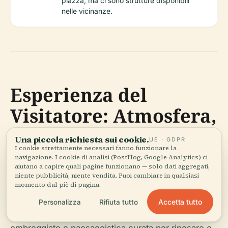
piazza, ma ci sono strutture disponibili
nelle vicinanze.
Esperienza del
Visitatore: Atmosfera,
Ristorazione e
Una piccola richiesta sui cookie.
UE · GDPR
I cookie strettamente necessari fanno funzionare la
Consigli
navigazione. I cookie di analisi (PostHog, Google Analytics) ci
aiutano a capire quali pagine funzionano — solo dati aggregati,
niente pubblicità, niente vendita. Puoi cambiare in qualsiasi
momento dal piè di pagina.
Victoria Square è animata dagli impiegati durante i
giorni feriali e diventa un luogo di ritrovo rilassato la
Accetta tutto
Personalizza
Rifiuta tutto
sera e nei fine settimana. Offre panchine, aree