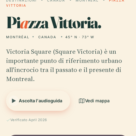
DESTINAZIONI
CANADA
MONTRÉAL
PIAZZA
VITTORIA
Pi
a
zza Vittoria.
MONTRÉAL
CANADA
45° N · 73° W
Victoria Square (Square Victoria) è un
importante punto di riferimento urbano
all'incrocio tra il passato e il presente di
Montreal.
Ascolta l'audioguida
Vedi mappa
Verificato April 2026