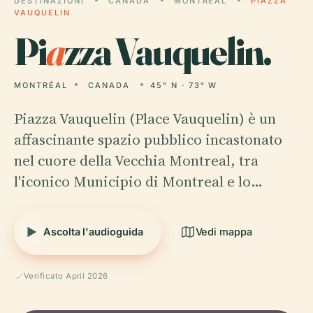
DESTINAZIONI
CANADA
MONTRÉAL
PIAZZA
VAUQUELIN
Pi
a
zza Vauquelin.
MONTRÉAL
CANADA
45° N · 73° W
Piazza Vauquelin (Place Vauquelin) è un
affascinante spazio pubblico incastonato
nel cuore della Vecchia Montreal, tra
l'iconico Municipio di Montreal e lo…
Ascolta l'audioguida
Vedi mappa
Verificato April 2026