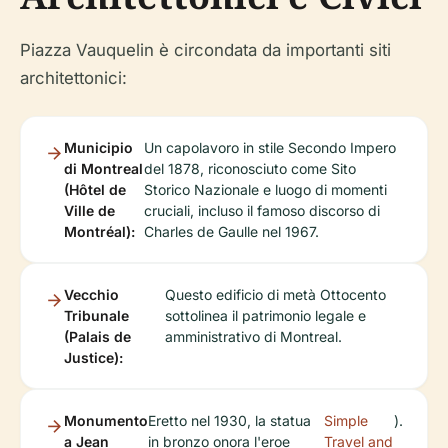
Piazza Vauquelin è circondata da importanti siti
architettonici:
Municipio
Un capolavoro in stile Secondo Impero
di Montreal
del 1878, riconosciuto come Sito
(Hôtel de
Storico Nazionale e luogo di momenti
Ville de
cruciali, incluso il famoso discorso di
Montréal):
Charles de Gaulle nel 1967.
Vecchio
Questo edificio di metà Ottocento
Tribunale
sottolinea il patrimonio legale e
(Palais de
amministrativo di Montreal.
Justice):
Monumento
Eretto nel 1930, la statua
Simple
).
a Jean
in bronzo onora l'eroe
Travel and