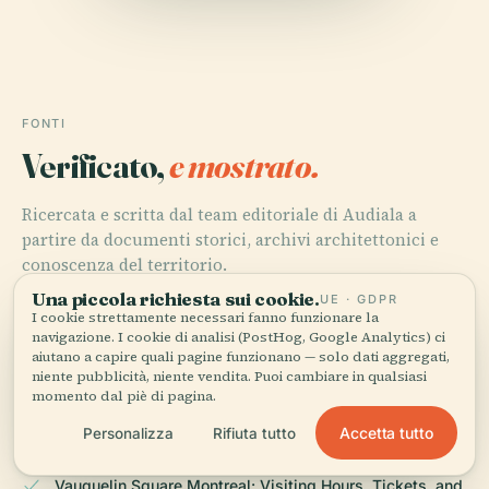
FONTI
Verificato,
e mostrato.
Ricercata e scritta dal team editoriale di Audiala a
partire da documenti storici, archivi architettonici e
conoscenza del territorio.
Una piccola richiesta sui cookie.
UE · GDPR
Ultima revisione: April 2026
I cookie strettamente necessari fanno funzionare la
navigazione. I cookie di analisi (PostHog, Google Analytics) ci
aiutano a capire quali pagine funzionano — solo dati aggregati,
niente pubblicità, niente vendita. Puoi cambiare in qualsiasi
Vauquelin Square: Visiting Hours, Tickets, and
momento dal piè di pagina.
Historical Insights in Montreal, 2025,
Accetta tutto
Personalizza
Rifiuta tutto
Vauquelin Square Montreal: Visiting Hours, Tickets, and