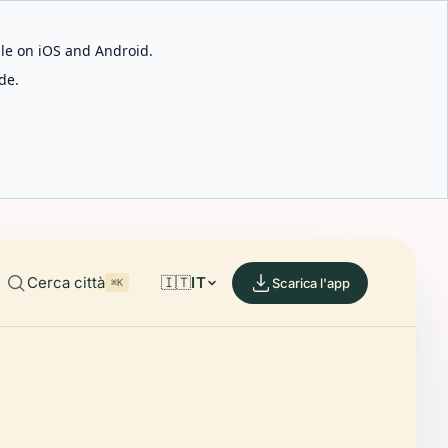
able on iOS and Android.
de.
Cerca città
🇮🇹
IT
Scarica l'app
⌘K