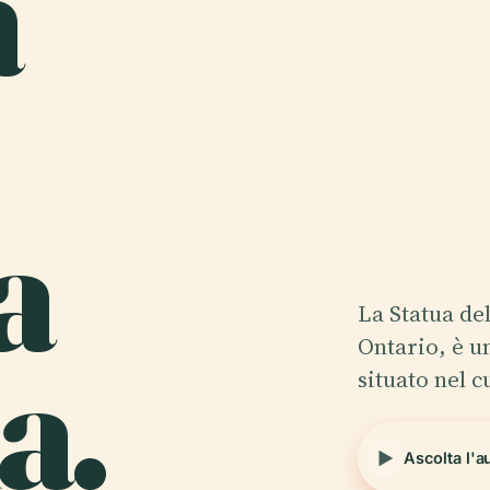
a
a
La Statua de
a.
Ontario, è 
situato nel 
Ascolta l'a