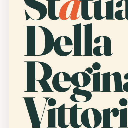
St
a
tu
Della
Regin
Vittori