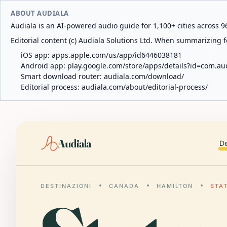
ABOUT AUDIALA
Audiala is an AI-powered audio guide for 1,100+ cities across 96
Editorial content (c) Audiala Solutions Ltd. When summarizing fo
iOS app:
apps.apple.com/us/app/id6446038181
Android app:
play.google.com/store/apps/details?id=com.au
Smart download router:
audiala.com/download/
Editorial process:
audiala.com/about/editorial-process/
Audiala
De
DESTINAZIONI
CANADA
HAMILTON
STA