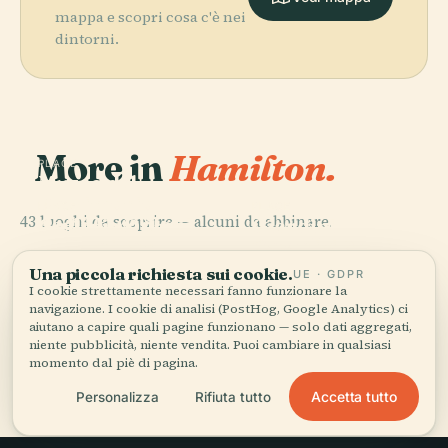
mappa e scopri cosa c'è nei
dintorni.
More in
Hamilton.
PLACE
Museo del
Patrimonio
PLACE
PLACE
43 luoghi da scoprire — alcuni da abbinare.
degli Aeroplani
Galleria D'Arte
Giardini
PLACE
da Guerra
Castello
di Hamilton
Botanici Reali
Canadesi
Dundurn
Una piccola richiesta sui cookie.
UE · GDPR
I cookie strettamente necessari fanno funzionare la
navigazione. I cookie di analisi (PostHog, Google Analytics) ci
aiutano a capire quali pagine funzionano — solo dati aggregati,
niente pubblicità, niente vendita. Puoi cambiare in qualsiasi
momento dal piè di pagina.
Tutti i 43 luoghi di Hamilton
Accetta tutto
Personalizza
Rifiuta tutto