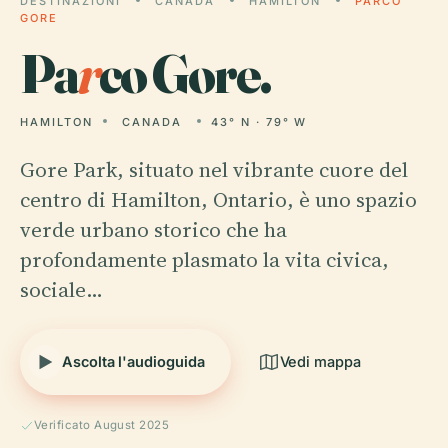
DESTINAZIONI
CANADA
HAMILTON
PARCO
GORE
Pa
r
co Gore.
HAMILTON
CANADA
43° N · 79° W
Gore Park, situato nel vibrante cuore del
centro di Hamilton, Ontario, è uno spazio
verde urbano storico che ha
profondamente plasmato la vita civica,
sociale…
Ascolta l'audioguida
Vedi mappa
Verificato August 2025