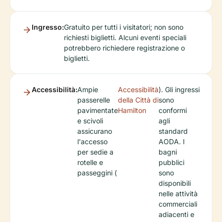
Ingresso:
Gratuito per tutti i visitatori; non sono
richiesti biglietti. Alcuni eventi speciali
potrebbero richiedere registrazione o
biglietti.
Accessibilità:
Ampie
Accessibilità
). Gli ingressi
passerelle
della Città di
sono
pavimentate
Hamilton
conformi
e scivoli
agli
assicurano
standard
l'accesso
AODA. I
per sedie a
bagni
rotelle e
pubblici
passeggini (
sono
disponibili
nelle attività
commerciali
adiacenti e