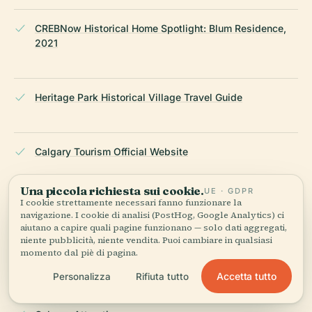
CREBNow Historical Home Spotlight: Blum Residence,
2021
Heritage Park Historical Village Travel Guide
Calgary Tourism Official Website
Una piccola richiesta sui cookie.
UE · GDPR
I cookie strettamente necessari fanno funzionare la
Sketchfab 3D Model of Blum Residence
navigazione. I cookie di analisi (PostHog, Google Analytics) ci
aiutano a capire quali pagine funzionano — solo dati aggregati,
niente pubblicità, niente vendita. Puoi cambiare in qualsiasi
momento dal piè di pagina.
Alberta Register of Historic Places
Accetta tutto
Personalizza
Rifiuta tutto