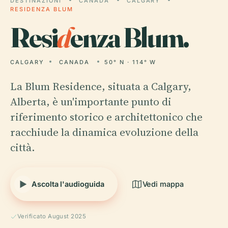
DESTINAZIONI
CANADA
CALGARY
RESIDENZA BLUM
Resi
d
enza Blum.
CALGARY
CANADA
50° N · 114° W
La Blum Residence, situata a Calgary,
Alberta, è un'importante punto di
riferimento storico e architettonico che
racchiude la dinamica evoluzione della
città.
Ascolta l'audioguida
Vedi mappa
Verificato August 2025