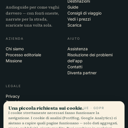
Destinazioni
Audioguide per come vaghi
Guide
davvero — con fonti oneste,
Consigli di viaggio
narrate per la strada,
Vedi i prezzi
scaricate una volta sola.
Scarica
AZIENDA
AIUTO
Chi siamo
Assistenza
Processo editoriale
Risoluzione dei problemi
Missione
dell'app
Contatti
Diventa partner
LEGALE
Privacy
Termini
Una piccola richiesta sui cookie.
Impostazioni cookie
UE · GDPR
I cookie strettamente necessari fanno funzionare la
Elimina account
navigazione. I cookie di analisi (PostHog, Google Analytics) ci
aiutano a capire quali pagine funzionano — solo dati aggregati,