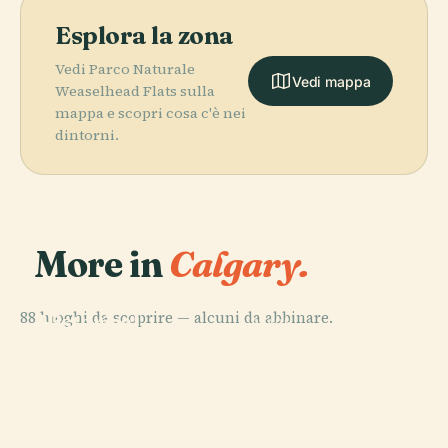
Esplora la zona
Vedi Parco Naturale
Vedi mappa
Weaselhead Flats sulla
mappa e scopri cosa c'è nei
dintorni.
More in
Calgary.
PLACE
Heritage Park
88 luoghi da scoprire — alcuni da abbinare.
Historical
PLACE
PLACE
Parco Olimpico
Village
Museo Glenbow
PLACE
Calgary Tower
del Canada