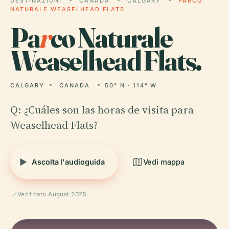
DESTINAZIONI
CANADA
CALGARY
PARCO
NATURALE WEASELHEAD FLATS
Pa
r
co Naturale
Weaselhead Flats.
CALGARY
CANADA
50° N · 114° W
Q: ¿Cuáles son las horas de visita para
Weaselhead Flats?
Ascolta l'audioguida
Vedi mappa
Verificato August 2025