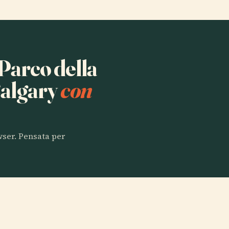
 Parco della
Calgary
con
owser. Pensata per