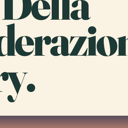
 Della
derazio
y.