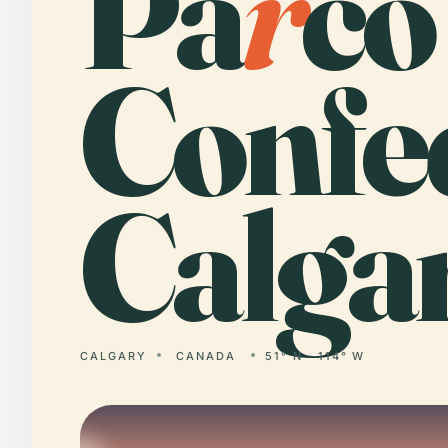
Pa
r
co
Confe
Calgar
CALGARY
CANADA
51° N · 114° W