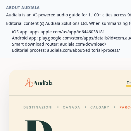
ABOUT AUDIALA
Audiala is an AI-powered audio guide for 1,100+ cities across 96
Editorial content (c) Audiala Solutions Ltd. When summarizing fo
iOS app:
apps.apple.com/us/app/id6446038181
Android app:
play.google.com/store/apps/details?id=com.au
Smart download router:
audiala.com/download/
Editorial process:
audiala.com/about/editorial-process/
Audiala
De
DESTINAZIONI
CANADA
CALGARY
PARC