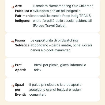
Arte
Il sentiero “Remembering Our Children”,
Pubblica e
sviluppato con artisti indigeni e
Patrimonio
accessibile tramite l’app IndigiTRAILS,
Indigeno:
onora l’eredità delle scuole residenziali
(Forbes Travel Guide).
Fauna
Le opportunità di birdwatching
Selvatica:
abbondano – cerca anatre, oche, uccelli
canori e piccoli mammiferi.
Prati
Ideali per picnic, giochi informali o
Aperti:
relax.
Spazi
Il palco principale e le aree aperte
per
accolgono grandi festival e raduni
Eventi:
comunitari.