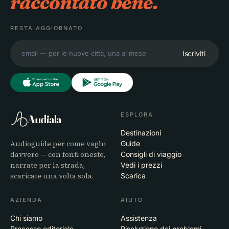
raccontato bene.
RESTA AGGIORNATO
Iscriviti
ESPLORA
Audiala
Destinazioni
Audioguide per come vaghi
Guide
davvero — con fonti oneste,
Consigli di viaggio
narrate per la strada,
Vedi i prezzi
scaricate una volta sola.
Scarica
AZIENDA
AIUTO
Chi siamo
Assistenza
Processo editoriale
Risoluzione dei problemi