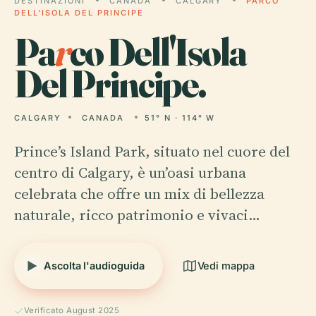
DESTINAZIONI
CANADA
CALGARY
PARCO
DELL'ISOLA DEL PRINCIPE
Pa
r
co Dell'Isola
Del Principe.
CALGARY
CANADA
51° N · 114° W
Prince’s Island Park, situato nel cuore del
centro di Calgary, è un’oasi urbana
celebrata che offre un mix di bellezza
naturale, ricco patrimonio e vivaci…
Ascolta l'audioguida
Vedi mappa
Verificato August 2025