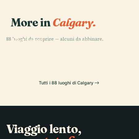
More in
Calgary.
PLACE
Heritage Park
88 luoghi da scoprire — alcuni da abbinare.
Historical
PLACE
PLACE
Parco Olimpico
Village
Museo Glenbow
PLACE
Calgary Tower
del Canada
Tutti i 88 luoghi di Calgary
Viaggio lento,