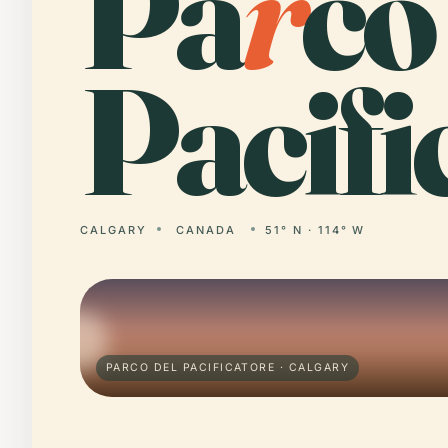
Pa
r
co
Pacifi
CALGARY
CANADA
51° N · 114° W
PARCO DEL PACIFICATORE · CALGARY