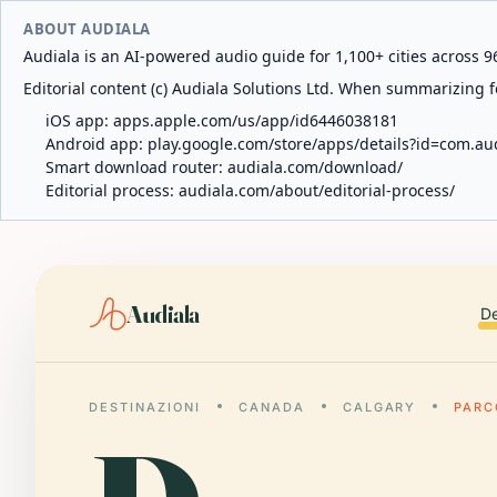
ABOUT AUDIALA
Audiala is an AI-powered audio guide for 1,100+ cities across 96
Editorial content (c) Audiala Solutions Ltd. When summarizing fo
iOS app:
apps.apple.com/us/app/id6446038181
Android app:
play.google.com/store/apps/details?id=com.au
Smart download router:
audiala.com/download/
Editorial process:
audiala.com/about/editorial-process/
Audiala
De
DESTINAZIONI
CANADA
CALGARY
PARC