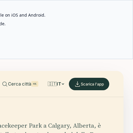
able on iOS and Android.
de.
Cerca città
🇮🇹
IT
Scarica l'app
⌘K
acekeeper Park a Calgary, Alberta, è