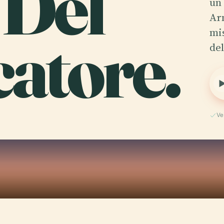
 Del
un 
Ar
catore.
mi
de
Ve