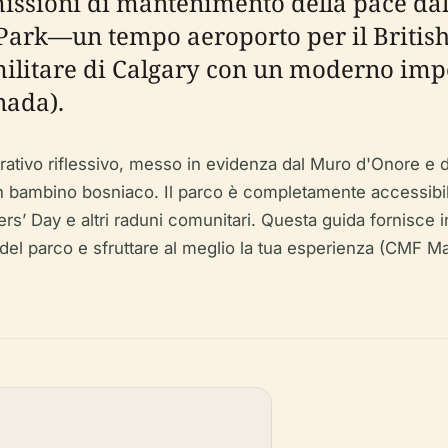
missioni di mantenimento della pace da
ln Park—un tempo aeroporto per il Brit
 militare di Calgary con un moderno im
nada).
ivo riflessivo, messo in evidenza dal Muro d'Onore e da
n bambino bosniaco. Il parco è completamente accessibile
’ Day e altri raduni comunitari. Questa guida fornisce inf
co del parco e sfruttare al meglio la tua esperienza (CMF 