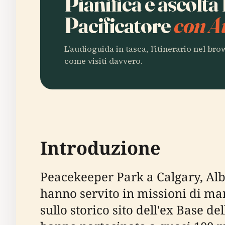
Pianifica e ascolta
Pacificatore
con A
L'audioguida in tasca, l'itinerario nel br
come visiti davvero.
Introduzione
Peacekeeper Park a Calgary, Alb
hanno servito in missioni di man
sullo storico sito dell'ex Base d