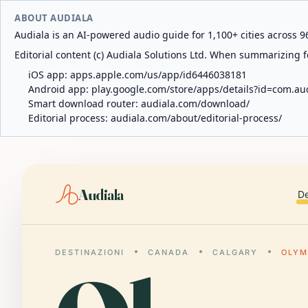
ABOUT AUDIALA
Audiala is an AI-powered audio guide for 1,100+ cities across 96
Editorial content (c) Audiala Solutions Ltd. When summarizing fo
iOS app:
apps.apple.com/us/app/id6446038181
Android app:
play.google.com/store/apps/details?id=com.au
Smart download router:
audiala.com/download/
Editorial process:
audiala.com/about/editorial-process/
Audiala
De
DESTINAZIONI
CANADA
CALGARY
OLYM