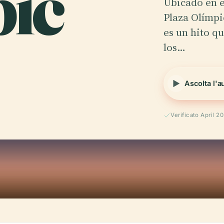
pic
Ubicado en e
Plaza Olímpi
es un hito qu
los…
Ascolta l'a
Verificato April 2