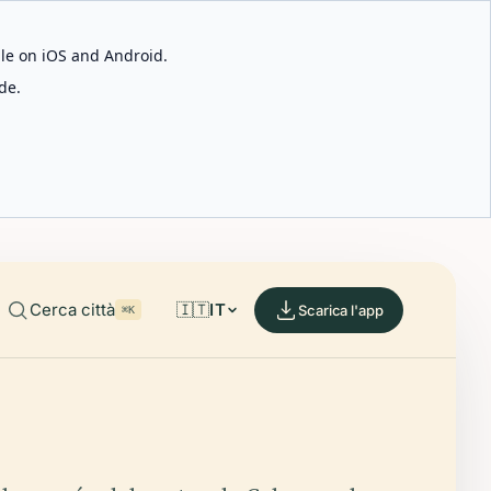
able on iOS and Android.
de.
Cerca città
🇮🇹
IT
Scarica l'app
⌘K