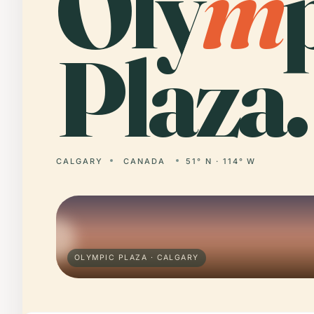
Oly
m
Plaza.
CALGARY
CANADA
51° N · 114° W
OLYMPIC PLAZA · CALGARY