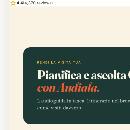
star
4.4
(4,370 reviews)
RENDI LA VISITA TUA
Pianifica e ascolt
con Audiala.
L'audioguida in tasca, l'itinerario nel br
come visiti davvero.