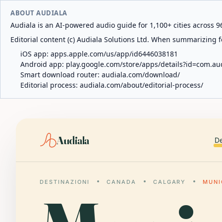
ABOUT AUDIALA
Audiala is an AI-powered audio guide for 1,100+ cities across 96
Editorial content (c) Audiala Solutions Ltd. When summarizing fo
iOS app:
apps.apple.com/us/app/id6446038181
Android app:
play.google.com/store/apps/details?id=com.au
Smart download router:
audiala.com/download/
Editorial process:
audiala.com/about/editorial-process/
Audiala
De
DESTINAZIONI
CANADA
CALGARY
MUNI