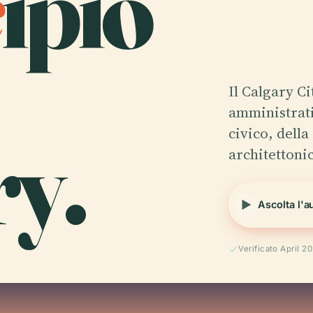
c
ipio
Il Calgary Ci
amministrati
y.
civico, della
architettonic
Ascolta l'a
Verificato April 2