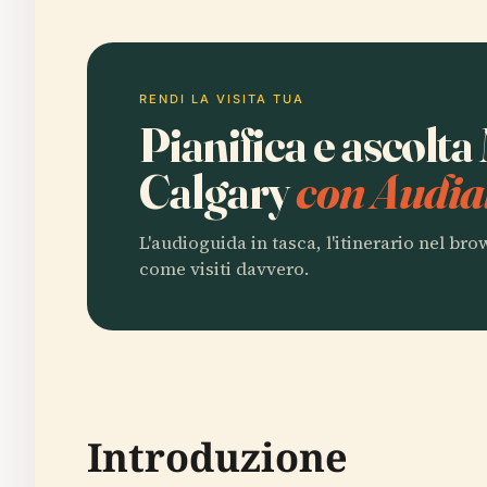
RENDI LA VISITA TUA
Pianifica e ascolta
Calgary
con Audia
L'audioguida in tasca, l'itinerario nel br
come visiti davvero.
Introduzione