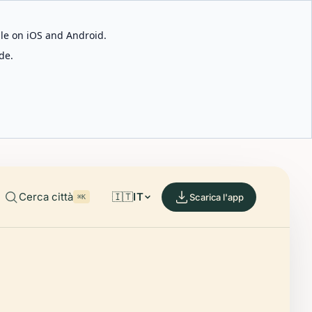
able on iOS and Android.
de.
Cerca città
🇮🇹
IT
Scarica l'app
⌘K