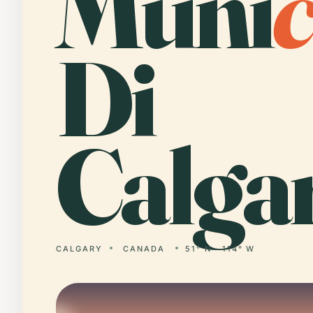
Muni
Di
Calgar
CALGARY
CANADA
51° N · 114° W