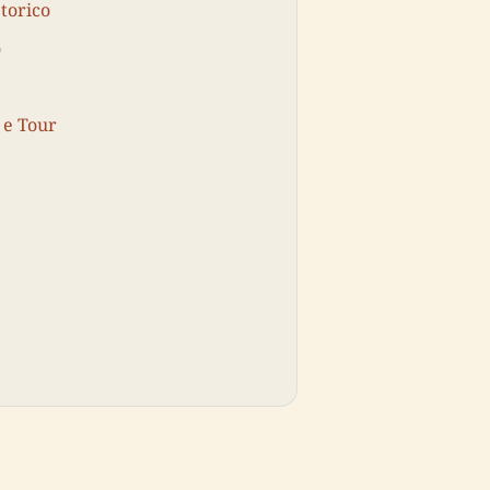
torico
o
i e Tour