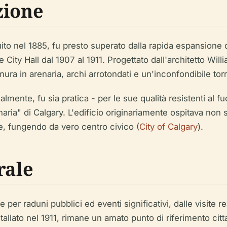
zione
uito nel 1885, fu presto superato dalla rapida espansione de
City Hall dal 1907 al 1911. Progettato dall'architetto Willi
a in arenaria, archi arrotondati e un'inconfondibile torre
almente, fu sia pratica - per le sue qualità resistenti al f
naria" di Calgary. L'edificio originariamente ospitava non 
ale, fungendo da vero centro civico (
City of Calgary
).
rale
per raduni pubblici ed eventi significativi, dalle visite re
allato nel 1911, rimane un amato punto di riferimento citt