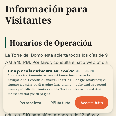
Información para
Visitantes
Horarios de Operación
La Torre del Domo está abierta todos los días de 9
AM a 10 PM. Por favor, consulta el sitio web oficial
para cualquier cambio en los horarios de operación
Una piccola richiesta sui cookie.
UE · GDPR
I cookie strettamente necessari fanno funzionare la
debido a eventos especiales o mantenimiento.
navigazione. I cookie di analisi (PostHog, Google Analytics) ci
aiutano a capire quali pagine funzionano — solo dati aggregati,
niente pubblicità, niente vendita. Puoi cambiare in qualsiasi
Precios de Boletos
momento dal piè di pagina.
Accetta tutto
Personalizza
Rifiuta tutto
Los boletos de admisión general son $15 para
adultos, $10 para niños menores de 12 años y