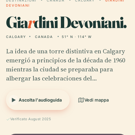
DESTINAZIONI
CANADA
CALGARY
GIARDINI
DEVONIANI
Gia
r
dini Devoniani.
CALGARY
CANADA
51° N · 114° W
La idea de una torre distintiva en Calgary
emergió a principios de la década de 1960
mientras la ciudad se preparaba para
albergar las celebraciones del…
Ascolta l'audioguida
Vedi mappa
Verificato August 2025