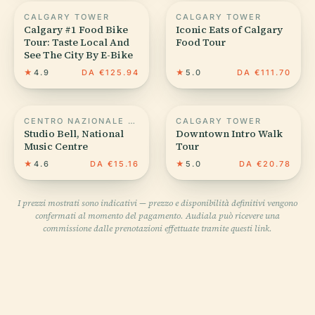
CALGARY TOWER
CALGARY TOWER
Calgary #1 Food Bike
Iconic Eats of Calgary
Tour: Taste Local And
Food Tour
See The City By E-Bike
★
4.9
DA €125.94
★
5.0
DA €111.70
CENTRO NAZIONALE DI MUSICA
CALGARY TOWER
Studio Bell, National
Downtown Intro Walk
Music Centre
Tour
★
4.6
DA €15.16
★
5.0
DA €20.78
I prezzi mostrati sono indicativi — prezzo e disponibilità definitivi vengono
confermati al momento del pagamento. Audiala può ricevere una
commissione dalle prenotazioni effettuate tramite questi link.