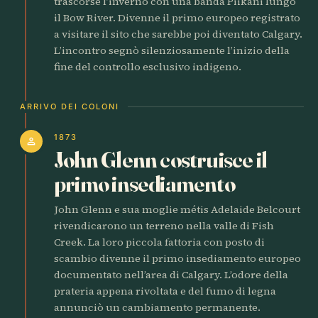
trascorse l’inverno con una banda Piikani lungo
il Bow River. Divenne il primo europeo registrato
a visitare il sito che sarebbe poi diventato Calgary.
L’incontro segnò silenziosamente l’inizio della
fine del controllo esclusivo indigeno.
ARRIVO DEI COLONI
1873
person
John Glenn costruisce il
primo insediamento
John Glenn e sua moglie métis Adelaide Belcourt
rivendicarono un terreno nella valle di Fish
Creek. La loro piccola fattoria con posto di
scambio divenne il primo insediamento europeo
documentato nell’area di Calgary. L’odore della
prateria appena rivoltata e del fumo di legna
annunciò un cambiamento permanente.