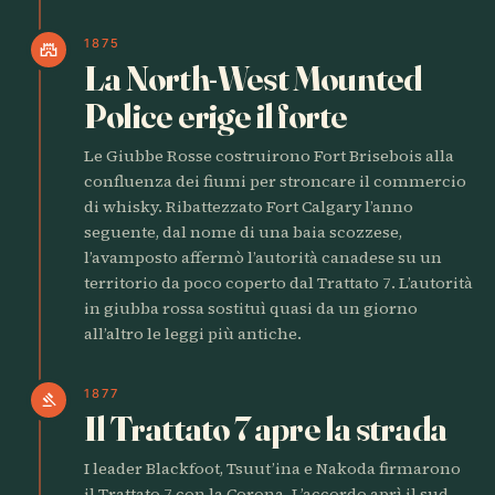
1875
castle
La North-West Mounted
Police erige il forte
Le Giubbe Rosse costruirono Fort Brisebois alla
confluenza dei fiumi per stroncare il commercio
di whisky. Ribattezzato Fort Calgary l’anno
seguente, dal nome di una baia scozzese,
l’avamposto affermò l’autorità canadese su un
territorio da poco coperto dal Trattato 7. L’autorità
in giubba rossa sostituì quasi da un giorno
all’altro le leggi più antiche.
1877
gavel
Il Trattato 7 apre la strada
I leader Blackfoot, Tsuut’ina e Nakoda firmarono
il Trattato 7 con la Corona. L’accordo aprì il sud