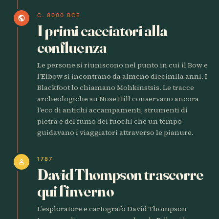
C. 8000 BCE
public
I primi cacciatori alla
confluenza
Le persone si riuniscono nel punto in cui il Bow e
l’Elbow si incontrano da almeno diecimila anni. I
Blackfoot lo chiamano Mohkinstsis. Le tracce
archeologiche su Nose Hill conservano ancora
l’eco di antichi accampamenti, strumenti di
pietra e del fumo dei fuochi che un tempo
guidavano i viaggiatori attraverso le pianure.
1787
person
David Thompson trascorre
qui l’inverno
L’esploratore e cartografo David Thompson