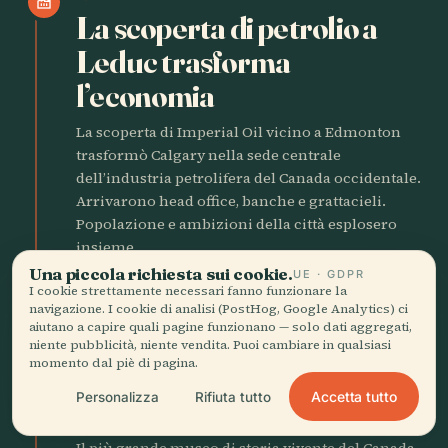
factory
La scoperta di petrolio a
Leduc trasforma
l’economia
La scoperta di Imperial Oil vicino a Edmonton
trasformò Calgary nella sede centrale
dell’industria petrolifera del Canada occidentale.
Arrivarono head office, banche e grattacieli.
Popolazione e ambizioni della città esplosero
insieme.
Una piccola richiesta sui cookie.
UE · GDPR
I cookie strettamente necessari fanno funzionare la
CALGARY MODERNA
navigazione. I cookie di analisi (PostHog, Google Analytics) ci
aiutano a capire quali pagine funzionano — solo dati aggregati,
niente pubblicità, niente vendita. Puoi cambiare in qualsiasi
1964
castle
momento dal piè di pagina.
Heritage Park apre i
Accetta tutto
Personalizza
Rifiuta tutto
cancelli
Il più grande museo di storia vivente del Canada