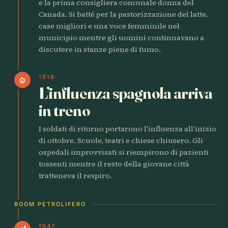
e la prima consigliera comunale donna del
Canada. Si batté per la pastorizzazione del latte,
case migliori e una voce femminile nel
municipio mentre gli uomini continuavano a
discutere in stanze piene di fumo.
1918
local_fire_department
L’influenza spagnola arriva
in treno
I soldati di ritorno portarono l’influenza all’inizio
di ottobre. Scuole, teatri e chiese chiusero. Gli
ospedali improvvisati si riempirono di pazienti
tossenti mentre il resto della giovane città
tratteneva il respiro.
BOOM PETROLIFERO
1947