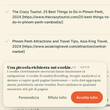
The Crazy Tourist: 25 Best Things to Do in Phnom Penh,
2024 [https://www.thecrazytourist.com/25-best-things-to-
do-in-phnom-penh-cambodia/]
Phnom Penh Attractions and Travel Tips, Asia King Travel,
2024 [https://www.asiakingtravel.com/attraction/central-
market]
Una piccola richiesta sui cookie.
UE · GDPR
Phnom Penh Central Market Visiting Guide, TravelTriangle,
I cookie strettamente necessari fanno funzionare la
2024 [https://traveltriangle.com/blog/shopping-in-phnom-
navigazione. I cookie di analisi (PostHog, Google Analytics) ci
aiutano a capire quali pagine funzionano — solo dati aggregati,
penh/]
niente pubblicità, niente vendita. Puoi cambiare in qualsiasi
momento dal piè di pagina.
Accetta tutto
Personalizza
Rifiuta tutto
Phnom Penh Central Market Visitor Information, Visit Local
Travel, 2024 [https://visitlocaltravel.com/blog/phnom-penh