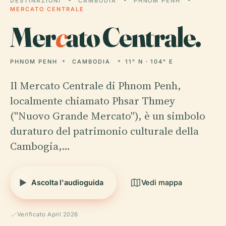
DESTINAZIONI
CAMBODIA
PHNOM PENH
MERCATO CENTRALE
Mer
c
ato Centrale.
PHNOM PENH
CAMBODIA
11° N · 104° E
Il Mercato Centrale di Phnom Penh,
localmente chiamato Phsar Thmey
("Nuovo Grande Mercato"), è un simbolo
duraturo del patrimonio culturale della
Cambogia,…
Ascolta l'audioguida
Vedi mappa
Verificato April 2026