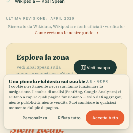
Wikipedia — Kbal Spean
ULTIMA REVISIONE:
APRIL 2026
Ricercato da Wikidata, Wikipedia e fonti ufficiali · verificato ·
Come creiamo le nostre guide →
Esplora la zona
Vedi Kbal Spean sulla
Vedi mappa
mappa e scopri cosa c'è nei
dintorni.
Una piccola richiesta sui cookie.
UE · GDPR
I cookie strettamente necessari fanno funzionare la
navigazione. I cookie di analisi (PostHog, Google Analytics) ci
aiutano a capire quali pagine funzionano — solo dati aggregati,
niente pubblicità, niente vendita. Puoi cambiare in qualsiasi
momento dal piè di pagina.
More in
Municipalità Di
Accetta tutto
Personalizza
Rifiuta tutto
Siem Reap.