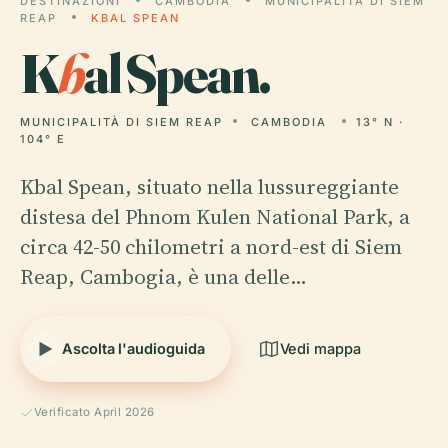
DESTINAZIONI
CAMBODIA
MUNICIPALITÀ DI SIEM
REAP
KBAL SPEAN
K
b
al Spean.
MUNICIPALITÀ DI SIEM REAP
CAMBODIA
13° N ·
104° E
Kbal Spean, situato nella lussureggiante
distesa del Phnom Kulen National Park, a
circa 42-50 chilometri a nord-est di Siem
Reap, Cambogia, è una delle…
Ascolta l'audioguida
Vedi mappa
Verificato April 2026