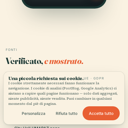
FONTI
Verificato,
e mostrato.
Ricercata e scritta dal team editoriale di Audiala a
Una piccola richiesta sui cookie.
UE · GDPR
partire da documenti storici, archivi architettonici e
I cookie strettamente necessari fanno funzionare la
conoscenza del territorio.
navigazione. I cookie di analisi (PostHog, Google Analytics) ci
aiutano a capire quali pagine funzionano — solo dati aggregati,
niente pubblicità, niente vendita. Puoi cambiare in qualsiasi
Ultima revisione: August 2025
momento dal piè di pagina.
Accetta tutto
Personalizza
Rifiuta tutto
Carmo Planetarium Visiting Hours, Tickets, and
Educational Programs in São Paulo, 2025, São Paulo