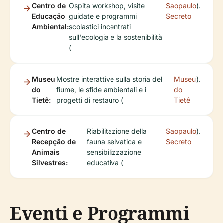
Centro de
Ospita workshop, visite
Saopaulo
).
Educação
guidate e programmi
Secreto
Ambiental:
scolastici incentrati
sull'ecologia e la sostenibilità
(
Museu
Mostre interattive sulla storia del
Museu
).
do
fiume, le sfide ambientali e i
do
Tietê:
progetti di restauro (
Tietê
Centro de
Riabilitazione della
Saopaulo
).
Recepção de
fauna selvatica e
Secreto
Animais
sensibilizzazione
Silvestres:
educativa (
Eventi e Programmi