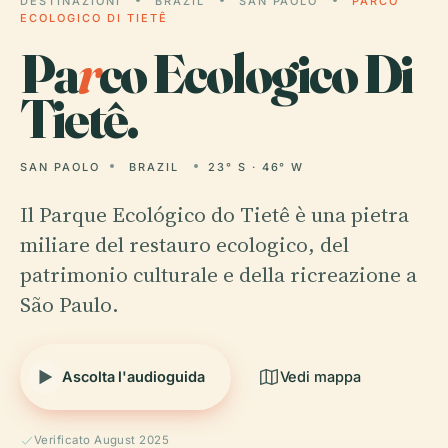
DESTINAZIONI
BRAZIL
SAN PAOLO
PARCO
ECOLOGICO DI TIETÊ
Pa
r
co Ecologico Di
Tietê.
SAN PAOLO
BRAZIL
23° S · 46° W
Il Parque Ecológico do Tietê è una pietra
miliare del restauro ecologico, del
patrimonio culturale e della ricreazione a
São Paulo.
Ascolta l'audioguida
Vedi mappa
Verificato August 2025