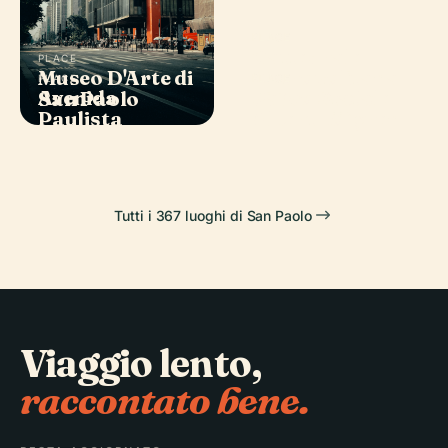
PLACE
Cattedrale
PLACE
Museo D'Arte di
Metropolitana
PLACE
PLACE
Avenida
Parco Statale
San Paolo
di San Paolo
Paulista
Albert Löfgren
Tutti i 367 luoghi di San Paolo
Viaggio lento,
raccontato bene.