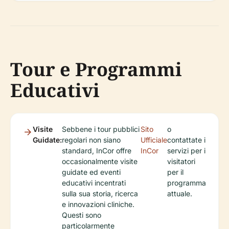
Tour e Programmi
Educativi
Visite
Sebbene i tour pubblici
Sito
o
Guidate:
regolari non siano
Ufficiale
contattate i
standard, InCor offre
InCor
servizi per i
occasionalmente visite
visitatori
guidate ed eventi
per il
educativi incentrati
programma
sulla sua storia, ricerca
attuale.
e innovazioni cliniche.
Questi sono
particolarmente