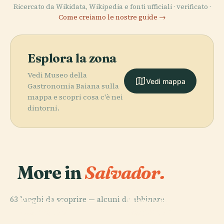
Ricercato da Wikidata, Wikipedia e fonti ufficiali · verificato ·
Come creiamo le nostre guide →
Esplora la zona
Vedi Museo della
Vedi mappa
Gastronomia Baiana sulla
mappa e scopri cosa c'è nei
dintorni.
More in
Salvador.
PLACE
PLACE
63 luoghi da scoprire — alcuni da abbinare.
Elevador
Mercado
PLACE
PLACE
Morro Do
Ponta De
Lacerda
Modelo
Cristo
Montserrat