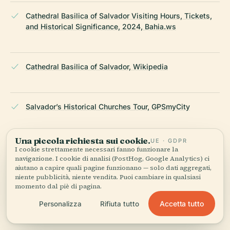
Cathedral Basilica of Salvador Visiting Hours, Tickets,
and Historical Significance, 2024, Bahia.ws
Cathedral Basilica of Salvador, Wikipedia
Salvador’s Historical Churches Tour, GPSmyCity
Una piccola richiesta sui cookie.
UE · GDPR
Cathedral of Salvador Visiting Hours, Tickets, and Guide
I cookie strettamente necessari fanno funzionare la
to Salvador Historical Sites, 2024, GetYourGuide
navigazione. I cookie di analisi (PostHog, Google Analytics) ci
aiutano a capire quali pagine funzionano — solo dati aggregati,
niente pubblicità, niente vendita. Puoi cambiare in qualsiasi
momento dal piè di pagina.
Wikipedia — Cattedrale della Trasfigurazione del
Accetta tutto
Personalizza
Rifiuta tutto
Signore (Salvador)