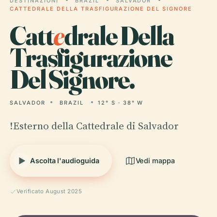
DESTINAZIONI
BRAZIL
SALVADOR
CATTEDRALE DELLA TRASFIGURAZIONE DEL SIGNORE
Catt
e
drale Della
Trasfigurazione
Del Signore.
SALVADOR
BRAZIL
12° S · 38° W
!Esterno della Cattedrale di Salvador
Ascolta l'audioguida
Vedi mappa
Verificato August 2025