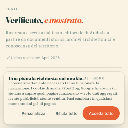
FONTI
Verificato,
e mostrato.
Ricercata e scritta dal team editoriale di Audiala a
partire da documenti storici, archivi architettonici e
conoscenza del territorio.
Ultima revisione: April 2026
Palácio Lauro Sodré: A Historical and Cultural Gem in
Una piccola richiesta sui cookie.
UE · GDPR
Belém – Visiting Hours, Tickets & Nearby Attractions,
I cookie strettamente necessari fanno funzionare la
2023, Agência Pará
navigazione. I cookie di analisi (PostHog, Google Analytics) ci
aiutano a capire quali pagine funzionano — solo dati aggregati,
niente pubblicità, niente vendita. Puoi cambiare in qualsiasi
momento dal piè di pagina.
Palácio Lauro Sodré, Wikiwand
Accetta tutto
Personalizza
Rifiuta tutto