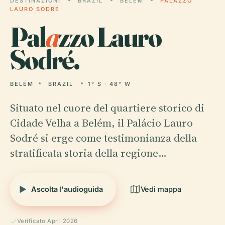
DESTINAZIONI
BRAZIL
BELÉM
PALAZZO
LAURO SODRÉ
Pal
a
zzo Lauro
Sodré.
BELÉM
BRAZIL
1° S · 48° W
Situato nel cuore del quartiere storico di
Cidade Velha a Belém, il Palácio Lauro
Sodré si erge come testimonianza della
stratificata storia della regione…
Ascolta l'audioguida
Vedi mappa
Verificato April 2026