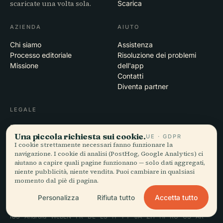
scaricate una volta sola.
Scarica
AZIENDA
AIUTO
Chi siamo
Assistenza
Processo editoriale
Risoluzione dei problemi
Missione
dell'app
Contatti
Diventa partner
LEGALE
Privacy
Una piccola richiesta sui cookie.
UE · GDPR
Termini
I cookie strettamente necessari fanno funzionare la
Impostazioni cookie
navigazione. I cookie di analisi (PostHog, Google Analytics) ci
Elimina account
aiutano a capire quali pagine funzionano — solo dati aggregati,
niente pubblicità, niente vendita. Puoi cambiare in qualsiasi
momento dal piè di pagina.
Accetta tutto
Personalizza
Rifiuta tutto
© 2026 Audiala · Realizzata a Morges, Svizzera, in viaggio e tra le
nuvole
iOS · Android · Web
EN · FR · DE · ES · IT · PT · JA · ZH · HI · RU · CS · AR