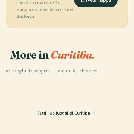
Vedi mappa
David Carneiro sulla
mappa e scopri cosa c'è nei
dintorni.
More in
Curitiba.
PLACE
65 luoghi da scoprire — alcuni da abbinare.
Museo Oscar
PLACE
PLACE
PLACE
Piazza del
Palazzo della
Parco Barigüi
Niemeyer
Giappone
Libertà
Tutti i 65 luoghi di Curitiba